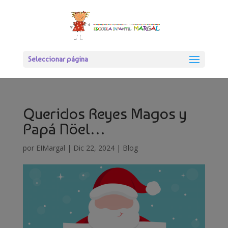
Seleccionar página
Queridos Reyes Magos y
Papá Nöel…
por
EIMargal
|
Dic 22, 2024
|
Blog